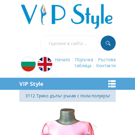
Начало
|
Поръчка
|
Ръстова
таблица
|
Контакти
VIP Style
3112 Трико дълъг ръкав с пола полукръг