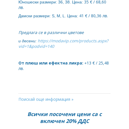
35 € / 68,60
Юношески размери: 36, 38. Цена:
лв.
41 € / 80,36 лв.
Дамски размери: S, M, L. Цена:
Предлага се в различни цветове
https://modavip.com/products.aspx?
и десени:
vid=1&podvid=140
От плюш или ефектна ликра:
13 € / 25,48
+
лв.
Поискай още информация »
Всички посочени цени са с
включен 20% ДДС