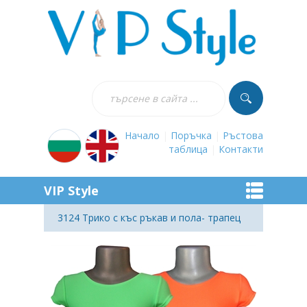
Начало
|
Поръчка
|
Ръстова
таблица
|
Контакти
VIP Style
3124 Трико с къс ръкав и пола- трапец