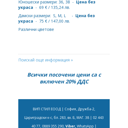
Юношески размери: 36, 38 -
Цена без
украса
- 69 € / 135,24 лв.
Дамски размери: S, M, L -
Цена без
украса
- 75 € / 147,00 лв.
Различни цветове
Поискай още информация »
Всички посочени цени са с
включен 20% ДДС
ВИП СТИЛ ЕООД | София, Дружба-2,
Цариградски к-с, бл. 283, вх. Б, МАГ. 38 | 02 443
40 77, 0889 355 290,
Viber,
WhatsApp |