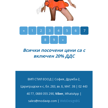
«
1
2
3
4
5
6
7
8
9
»
Всички посочени цени са с
включен 20% ДДС
ВИП СТИЛ ЕООД | София, Дружба-2,
Цариградски к-с, бл. 283, вх. Б, МАГ. 38 | 02 443
40 77, 0889 355 290,
Viber,
WhatsApp |
sales@modavip.com
|
WebDesignBG